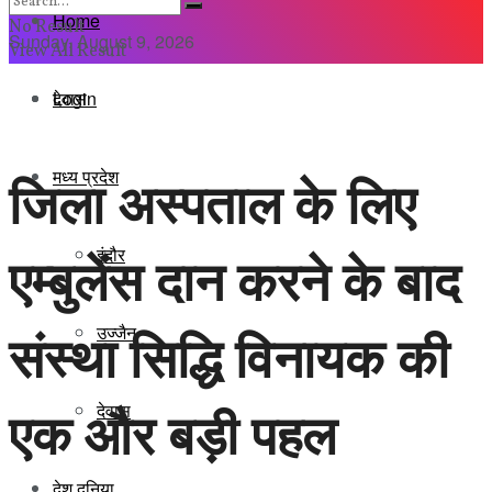
Home
No Result
Sunday, August 9, 2026
View All Result
Login
देवास
मध्य प्रदेश
जिला अस्पताल के लिए
इंदौर
एम्बुलेंस दान करने के बाद
संस्था सिद्धि विनायक की
उज्जैन
एक और बड़ी पहल
देवास
देश दुनिया