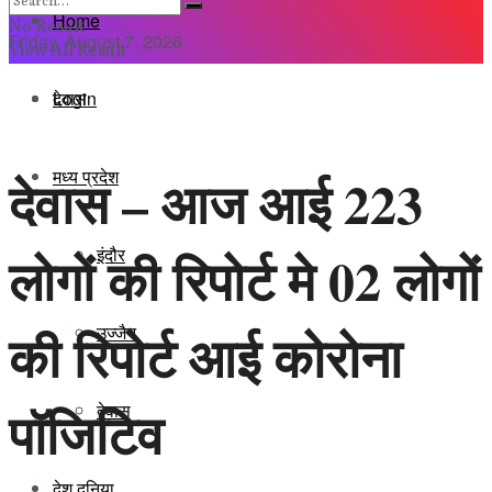
Home
No Result
Friday, August 7, 2026
View All Result
Login
देवास
मध्य प्रदेश
देवास – आज आई 223
इंदौर
लोगों की रिपोर्ट मे 02 लोगों
की रिपोर्ट आई कोरोना
उज्जैन
पॉजिटिव
देवास
देश दुनिया