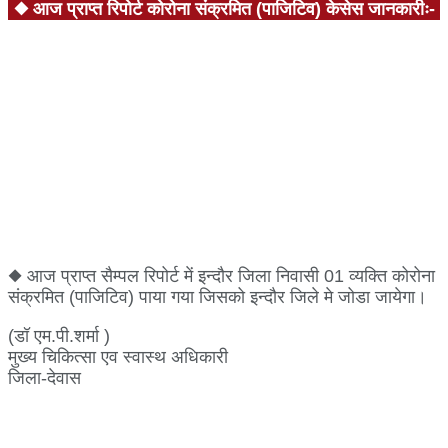
◆ आज प्राप्‍त रिपोर्ट कोरोना संक्रमित (पाजिटिव) केसेस जानकारीः-
1 पताः-सर्वोदय काॅलोनी, देवास,महिला,उम्र 60 वर्ष
2 पताः-एलआईजी जवाहर नगर ,देवास,महिला,उम्र 35 वर्ष
◆ आज प्राप्‍त सैम्पल रिपोर्ट में इन्दौर जिला निवासी 01 व्यक्ति कोरोना
संक्रमित (पाजिटिव) पाया गया जिसको इन्दौर जिले मे जोडा जायेगा।
(डॉ एम.पी.शर्मा )
मुख्य चिकित्सा एव स्वास्थ अधिकारी
जिला-देवास