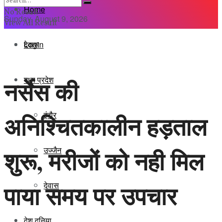
Home
No Result
Sunday, August 9, 2026
View All Result
Login
देवास
मध्य प्रदेश
नर्सेस की
इंदौर
अनिश्चितकालीन हड़ताल
शुरू, मरीजों को नही मिल
उज्जैन
पाया समय पर उपचार
देवास
देश दुनिया