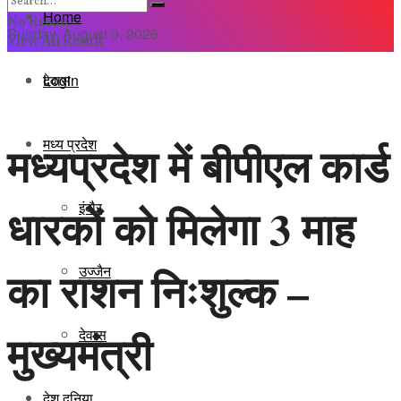
Home
No Result
Sunday, August 9, 2026
View All Result
Login
देवास
मध्य प्रदेश
मध्यप्रदेश में बीपीएल कार्ड
इंदौर
धारकों को मिलेगा 3 माह
का राशन निःशुल्क –
उज्जैन
मुख्यमंत्री
देवास
देश दुनिया