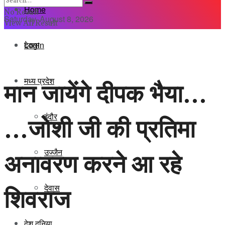
Home
No Result
Saturday, August 8, 2026
View All Result
Login
देवास
मध्य प्रदेश
मान जायेंगे दीपक भैया…
इंदौर
…जोशी जी की प्रतिमा
अनावरण करने आ रहे
उज्जैन
शिवराज
देवास
देश दुनिया