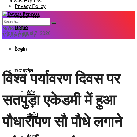
Privacy Policy
Contact Us
Home
No Result
Friday, August 7, 2026
View All Result
Login
देवास
मध्य प्रदेश
विश्व पर्यावरण दिवस पर
इंदौर
सतपुड़ा एकेडमी में हुआ
पौधारोपण सौ पौधे लगाने
उज्जैन
देवास