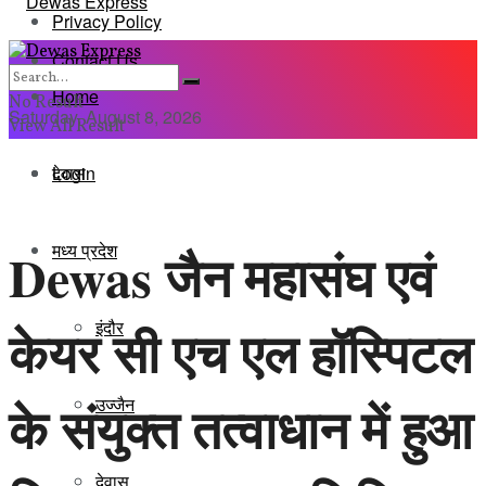
Privacy Policy
Contact Us
Home
No Result
Saturday, August 8, 2026
View All Result
Login
देवास
मध्य प्रदेश
Dewas जैन महासंघ एवं
इंदौर
केयर सी एच एल हॉस्पिटल
के संयुक्त तत्वाधान में हुआ
उज्जैन
देवास