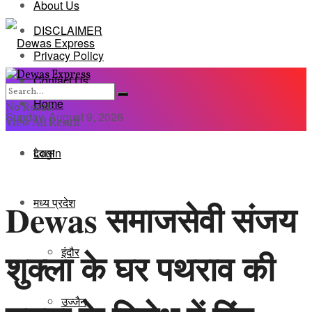
About Us
DISCLAIMER
Privacy Policy
Contact Us
Home
No Result
Sunday, August 9, 2026
View All Result
Login
देवास
मध्य प्रदेश
Dewas समाजसेवी संजय
इंदौर
शुक्ला के घर पथराव की
उज्जैन