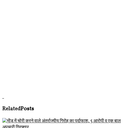
Related
Posts