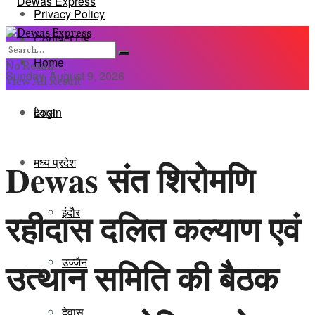
Privacy Policy
Contact Us
Home
No Result
Sunday, August 9, 2026
View All Result
Login
देवास
मध्य प्रदेश
Dewas संत शिरोमणि
इंदौर
रहीदास दलित कल्याण एवं
उत्थान समिति की बैठक
उज्जैन
देवास