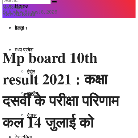
Home
No Result
Saturday, August 8, 2026
View All Result
Login
देवास
मध्य प्रदेश
Mp board 10th
इंदौर
result 2021 : कक्षा
दसवीं के परीक्षा परिणाम
उज्जैन
कल 14 जुलाई को
देवास
देश दुनिया