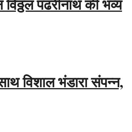
विठ्ठल पंढरीनाथ की भव्य
साथ विशाल भंडारा संपन्न,