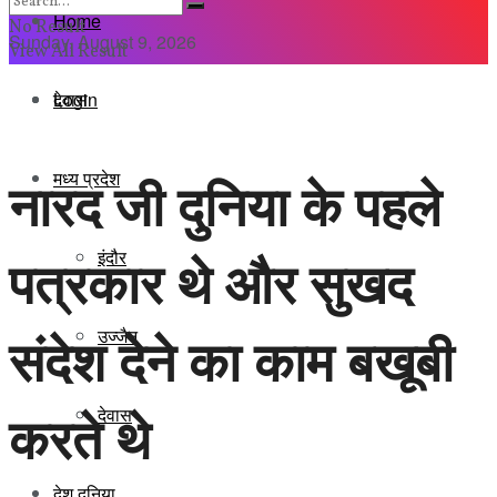
Home
No Result
Sunday, August 9, 2026
View All Result
Login
देवास
मध्य प्रदेश
नारद जी दुनिया के पहले
इंदौर
पत्रकार थे और सुखद
संदेश देने का काम बखूबी
उज्जैन
करते थे
देवास
देश दुनिया