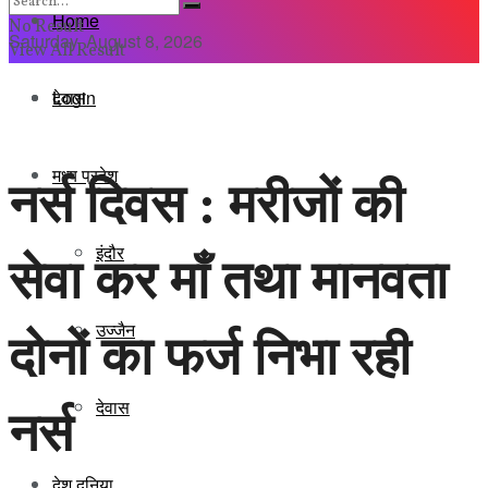
Home
No Result
Saturday, August 8, 2026
View All Result
Login
देवास
मध्य प्रदेश
नर्स दिवस : मरीजों की
इंदौर
सेवा कर माँ तथा मानवता
दोनों का फर्ज निभा रही
उज्जैन
नर्स
देवास
देश दुनिया