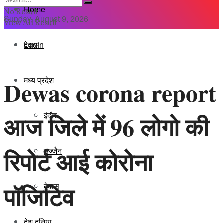
Home
No Result
Sunday, August 9, 2026
View All Result
Login
देवास
मध्य प्रदेश
Dewas corona report
इंदौर
आज जिले में 96 लोगो की
रिपोर्ट आई कोरोना
उज्जैन
पॉजिटिव
देवास
देश दुनिया